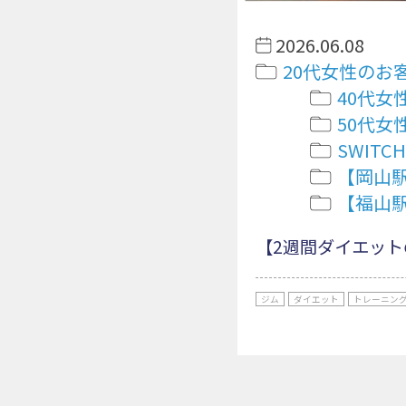
2026.06.08
20代女性のお
40代女
50代女
SWIT
【岡山
【福山
【2週間ダイエッ
ジム
ダイエット
トレーニン