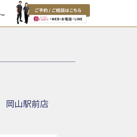
ナー
岡山駅前店