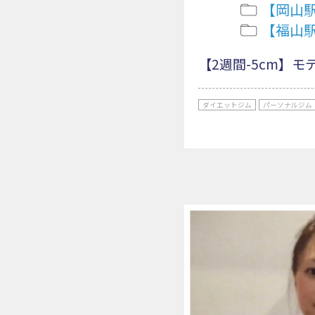
【岡山
【福山
【2週間-5cm】
ダイエットジム
パーソナルジム