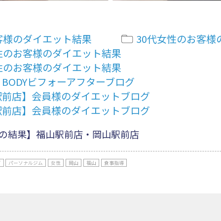
客様のダイエット結果
30代女性のお客様
性のお客様のダイエット結果
性のお客様のダイエット結果
CH BODYビフォーアフターブログ
駅前店】会員様のダイエットブログ
駅前店】会員様のダイエットブログ
トの結果】福山駅前店・岡山駅前店
グ
パーソナルジム
女性
岡山
福山
食事指導