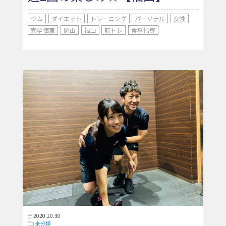
ジム
ダイエット
トレーニング
パーソナル
女性
完全個室
岡山
福山
筋トレ
食事指導
2020.10.30
未分類