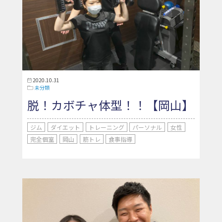
2020.10.31
未分類
脱！カボチャ体型！！【岡山】
ジム
ダイエット
トレーニング
パーソナル
女性
完全個室
岡山
筋トレ
食事指導