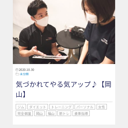
2020.10.30
未分類
気づかれてやる気アップ♪【岡
山】
ジム
ダイエット
トレーニング
パーソナル
女性
完全個室
岡山
福山
筋トレ
食事指導