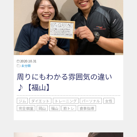
2020.10.31
未分類
周りにもわかる雰囲気の違い
♪【福山】
ジム
ダイエット
トレーニング
パーソナル
女性
完全個室
岡山
福山
筋トレ
食事指導