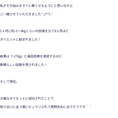
私がその悩みをすぐに無くせるようにと想いながら
ご一緒させていただきました＼(^^)／
1ヶ月に約-3〜4kgくらいの目標を立て8ヶ月ほど
ダイエットに励まれました！
結果は『-27kg』と毎回目標を達成するほど
素晴らしい記録を残されました！
そして現在。
大幅なダイエットに成功されたことで
知り合いに会う度にビックリされて質問攻めに合うそうです＾＾