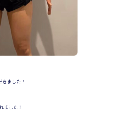
だきました！
れました！