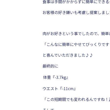
食事は手間がかからずに簡単にできる
お客様の好き嫌いも考慮し提案しまし
肉がお好きという事でしたので、簡単
「こんなに簡単にやせてびっくりです
と喜んでいただきました♪♪
最終的に
体重『
-3.7kg
』
ウエスト『
-11cm
』
「この短期間でも変われるんですね！