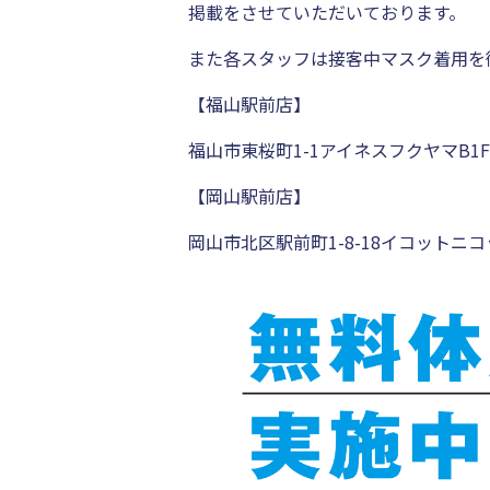
掲載をさせていただいております。
また各スタッフは接客中マスク着用を
【福山駅前店】
福山市東桜町1-1アイネスフクヤマB1F
【岡山駅前店】
岡山市北区駅前町1-8-18イコットニコ