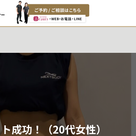
ナー
ット成功！（20代女性）