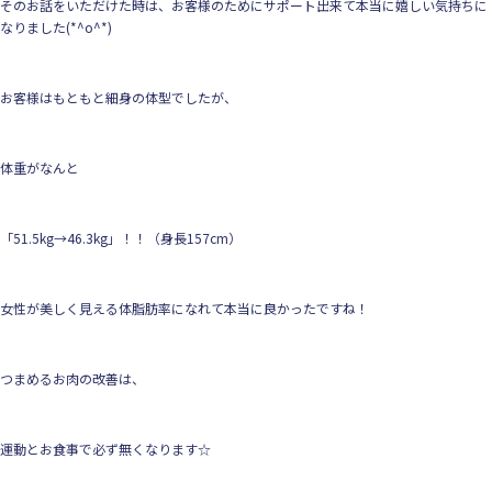
そのお話をいただけた時は、お客様のためにサポート出来て本当に嬉しい気持ちに
なりました(*^o^*)
お客様はもともと細身の体型でしたが、
体重がなんと
「51.5kg→46.3kg」！！（身長157cm）
女性が美しく見える体脂肪率になれて本当に良かったですね！
つまめるお肉の改善は、
運動とお食事で必ず無くなります☆