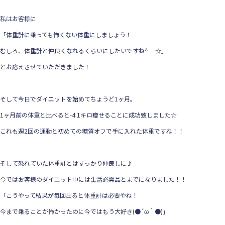
私はお客様に
「体重計に乗っても怖くない体重にしましょう！
むしろ、体重計と仲良くなれるくらいにしたいですね^_−☆」
とお応えさせていただきました！
そして今日でダイエットを始めてちょうど1ヶ月。
1ヶ月前の体重と比べると-4.1キロ痩せることに成功致しました☆
これも週2回の運動と初めての糖質オフで手に入れた体重ですね！！
そして恐れていた体重計とはすっかり仲良しに♪
今ではお客様のダイエット中には生活必需品とまでになりました！！
「こうやって結果が毎回出ると体重計は必要やね！
今まで乗ることが怖かったのに今ではもう大好き(●´ω｀●)」